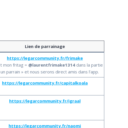
Lien de parrainage
https://legarcommunity.fr/frimake
it mon fritag =
@laurentfrimake1314
dans la partie
ai un parrain » et nous serons direct amis dans l’app.
https://legarcommunity.fr/capitalkoala
https://legarcommunity.fr/igraal
https://legarcommunity.fr/naomi