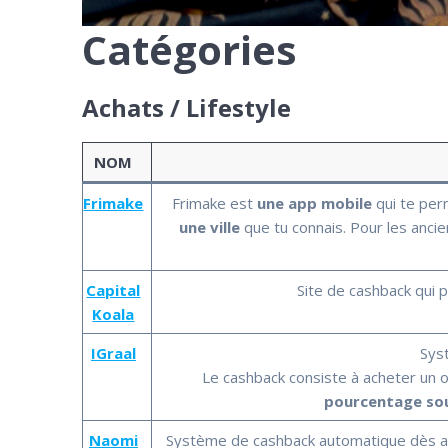
Catégories
Achats / Lifestyle
NOM
Frimake
Frimake est
une app mobile
qui te per
une ville
que tu connais. Pour les ancie
Capital
Site de cashback qui
Koala
IGraal
Sys
Le cashback consiste à acheter un o
pourcentage so
Naomi
Système de cashback automatique dès acha